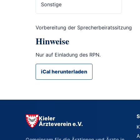
Sonstige
Vorbereitung der Sprecherbeiratssitzung
Hinweise
Nur auf Einladung des RPN.
iCal herunterladen
S
Kieler
Ärzteverein e.V.
K
A
Gemeinsam für die Ärztinnen und Ärzte in