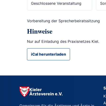
Geschlossene Veranstaltung
Son
Vorbereitung der Sprecherbeiratssitzung
Hinweise
Nur auf Einladung des Praxisnetzes Kiel.
iCal herunterladen
S
Kieler
Ärzteverein e.V.
K
A
Gemeinsam für die Ärztinnen und Ärzte in