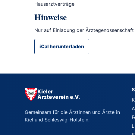
Hausarztverträge
Hinweise
Nur auf Einladung der Ärztegenossenschaft 
iCal herunterladen
S
Kieler
Ärzteverein e.V.
K
A
Gemeinsam für die Ärztinnen und Ärzte in
F
Kiel und Schleswig-Holstein.
L
K