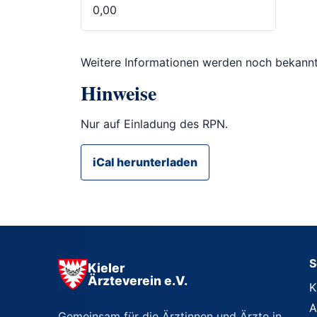
0,00
Weitere Informationen werden noch bekann
Hinweise
Nur auf Einladung des RPN.
iCal herunterladen
S
Kieler
Ärzteverein e.V.
K
A
Gemeinsam für die Ärztinnen und Ärzte in