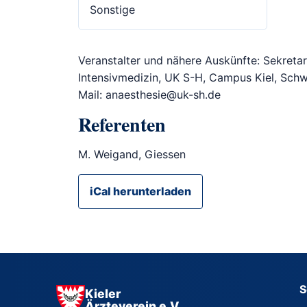
Sonstige
Veranstalter und nähere Auskünfte: Sekretari
Intensivmedizin, UK S-H, Campus Kiel, Schw
Mail: anaesthesie@uk-sh.de
Referenten
M. Weigand, Giessen
iCal herunterladen
S
Kieler
Ärzteverein e.V.