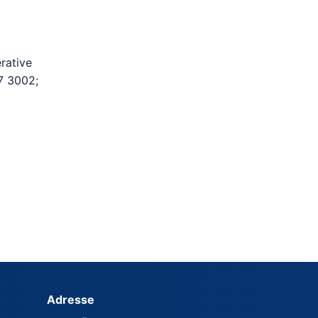
erative
7 3002;
Adresse