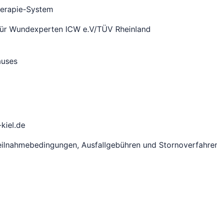
herapie-System
 für Wundexperten ICW e.V/TÜV Rheinland
auses
kiel.de
 Teilnahmebedingungen, Ausfallgebühren und Stornoverfahre