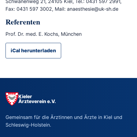
Schwanenweg 21, 24105 Kiel, Tel.: 0431 597 2991,
Fax: 0431 597 3002, Mail: anaesthesie@uk-sh.de
Referenten
Prof. Dr. med. E. Kochs, München
iCal herunterladen
Kieler
Ärzteverein e.V.
Gemeinsam für die Ärztinnen und Ärzte in Kiel und
Schleswig-Holstein.