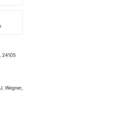
n
9, 24105
 J. Wegner,