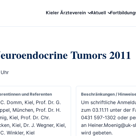
Kieler Ärzteverein
Aktuell
Fortbildung
Neuroendocrine Tumors 2011
 Uhr
erentinnen und Referenten
Beschränkungen / Hinweis
 C. Domm, Kiel, Prof. Dr. G.
Um schriftliche Anmeld
ppel, München, Prof. Dr. H.
zum 03.11.11 unter der F
ig, Kiel, Prof. Dr. Chr.
0431 597-1302 oder per
ken, Kiel, Dr. J. Wegner, Kiel,
an Heiner.Moenig@uk-s
 C. Winkler, Kiel
wird gebeten.