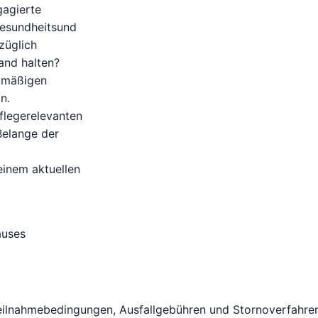
gagierte
esundheitsund
züglich
and halten?
elmäßigen
n.
flegerelevanten
Belange der
 einem aktuellen
auses
 Teilnahmebedingungen, Ausfallgebühren und Stornoverfahre