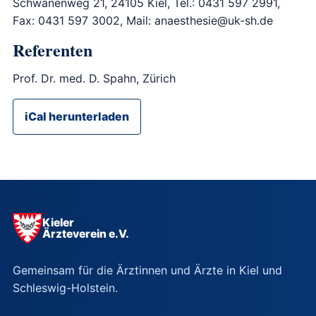
Schwanenweg 21, 24105 Kiel, Tel.: 0431 597 2991,
Fax: 0431 597 3002, Mail: anaesthesie@uk-sh.de
Referenten
Prof. Dr. med. D. Spahn, Zürich
iCal herunterladen
Kieler
Ärzteverein e.V.
Gemeinsam für die Ärztinnen und Ärzte in Kiel und
Schleswig-Holstein.