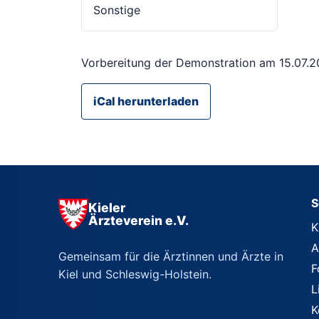
Sonstige
Vorbereitung der Demonstration am 15.07.
iCal herunterladen
S
Kieler
Ärzteverein e.V.
K
A
Gemeinsam für die Ärztinnen und Ärzte in
F
Kiel und Schleswig-Holstein.
L
K