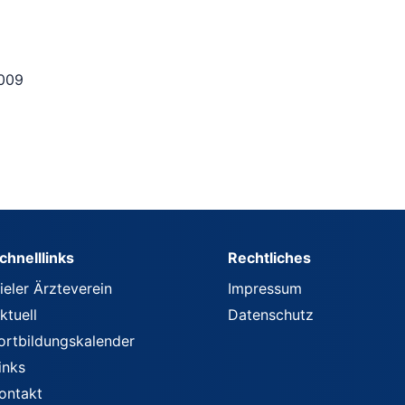
2009
chnelllinks
Rechtliches
ieler Ärzteverein
Impressum
ktuell
Datenschutz
ortbildungskalender
inks
ontakt