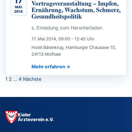
17
Vortragsveranstaltung – Impfen,
MAI
Ernährung, Wachstum, Schmerz,
2014
Gesundheitspolitik
s. Einladung zum Herunterladen
17. Mai 2014, 09:00 - 12:45 Uhr
Hotel Bärenkrug, Hamburger Chaussee 10,
24113 Molfsee
Mehr erfahren
Seitennummerierung
1
2
…
4
Nächste
der
Beiträge
Kieler
Ärzteverein e.V.