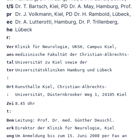
t/S
Dr. T. Bartsch, Kiel, PD Dr. A. May, Hamburg, Prof.
pr
Dr. J. Volkmann, Kiel, PD Dr. H. Rambold, Lübeck,
ec
Dr. A. Lutterotti, Hamburg, Dr. P. Trillenberg,
he
Lübeck
r:
Ver
Klinik für Neurologie, UKSH, Campus Kiel,
ans
medizinische Fakultät der Christian-Albrechts-
tal
Universität zu Kiel sowie der
ter
Universitätskliniken Hamburg und Lübeck
:
Ort
Kunsthalle Kiel, Christian-Albrechts-
:
Universität, Düsternbrooker Weg 1, 24105 Kiel
Zei
8.45 Uhr
t:
Bem
Leitung: Prof. Dr. med. Günther Deuschl.
erk
Direktor der Klinik für Neurologie, Kiel
ung
Um Anmeldung bis zum 15. Juni 2008 per Fax an