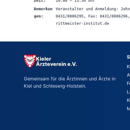
Zeit:
10.00 – 13.30 Uhr
Bemerkun
Veranstalter und Anmeldung: John
gen:
0431/8886295, Fax: 0431/8886296,
rittmeister-institut.de
S
Kieler
Ärzteverein e.V.
K
A
Gemeinsam für die Ärztinnen und Ärzte in
F
Kiel und Schleswig-Holstein.
L
K
M