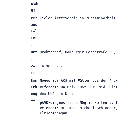
ech
er:
Ver
Kieler Ärzteverein in Zusammenarbeit 
ans
tal
ter
:
Ort
Drahtenhof, Hamburger Landstraße 99, 
:
Zei
19.30 Uhr s.t.
t:
Bem
Neues zur ACS mit Fällen aus der Prax
erk
Referent:
OA Priv. Doz. Dr. med. Diet
ung
des UKSH in Kiel
en:
pAVK-diagnostische Möglichkeiten u. t
Referent:
Dr. med. Michael Schroeder,
Elmschenhagen