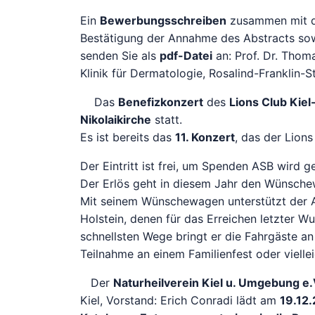
Ein
Bewerbungsschreiben
zusammen mit de
Bestätigung der Annahme des Abstracts sow
senden Sie als
pdf-Datei
an: Prof. Dr. Thom
Klinik für Dermatologie, Rosalind-Franklin-S
Das
Benefizkonzert
des
Lions Club Kie
Nikolaikirche
statt.
Es ist bereits das
11. Konzert
, das der Lion
Der Eintritt ist frei, um Spenden ASB wird g
Der Erlös geht in diesem Jahr den Wünsch
Mit seinem Wünschewagen unterstützt der A
Holstein, denen für das Erreichen letzter Wu
schnellsten Wege bringt er die Fahrgäste an
Teilnahme an einem Familienfest oder vielle
Der
Naturheilverein Kiel u. Umgebung e.
Kiel, Vorstand: Erich Conradi lädt am
19.12.