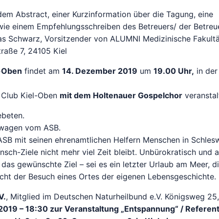
m Abstract, einer Kurzinformation über die Tagung, eine
ie einem Empfehlungsschreiben des Betreuers/ der Betreu
as Schwarz, Vorsitzender von ALUMNI Medizinische Fakultät 
traße 7, 24105 Kiel
l-Oben
findet am
14. Dezember 2019
um
19.00 Uhr,
in der
s Club Kiel-Oben
mit dem Holtenauer Gospelchor
veranstal
ebeten.
ewagen vom ASB.
SB mit seinen ehrenamtlichen Helfern Menschen in Schles
nsch-Ziele nicht mehr viel Zeit bleibt. Unbürokratisch und 
 das gewünschte Ziel – sei es ein letzter Urlaub am Meer, d
icht der Besuch eines Ortes der eigenen Lebensgeschichte.
V.
, Mitglied im Deutschen Naturheilbund e.V. Königsweg 25
2019 – 18:30 zur Veranstaltung „Entspannung“ / Referen