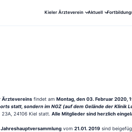
Kieler Ärzteverein
Aktuell
Fortbildung
r Ärztevereins
findet am
Montag, den 03. Februar 2020, 19
rts statt, sondern im NGZ (auf dem Gelände der Klinik L
23A, 24106 Kiel statt.
Alle Mitglieder sind herzlich einge
n
Jahreshauptversammlung
vom
21.01.
2019
sind beigefüg