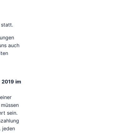
statt.
fungen
uns auch
iten
 2019 im
einer
r müssen
rt sein.
szahlung
. jeden