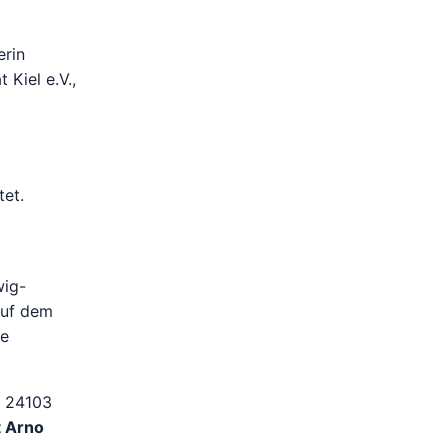
erin
Kiel e.V.,
tet.
wig-
auf dem
ie
, 24103
t Arno