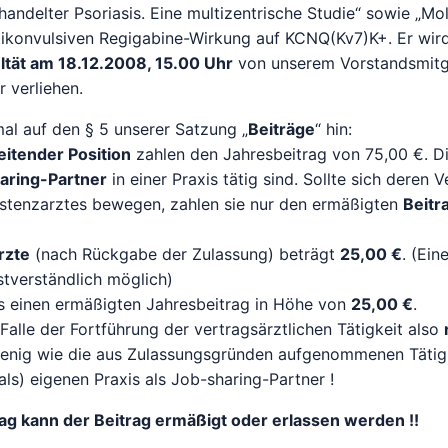
handelter Psoriasis. Eine multizentrische Studie“ sowie „Mo
tikonvulsiven Regigabine-Wirkung auf KCNQ(Kv7)K+. Er wir
ltät am 18.12.2008, 15.00 Uhr
von unserem Vorstandsmitgl
r verliehen.
al auf den § 5 unserer Satzung „
Beiträge
“ hin:
eitender Position
zahlen den Jahresbeitrag von 75,00 €. D
aring-Partner
in einer Praxis tätig sind. Sollte sich deren V
istenzarztes bewegen, zahlen sie nur den ermäßigten
Beitr
rzte
(nach Rückgabe der Zulassung) beträgt
25,00 €
. (Ein
bstverständlich möglich)
ls einen ermäßigten Jahresbeitrag in Höhe von
25,00 €
.
alle der Fortführung der vertragsärztlichen Tätigkeit also
enig wie die aus Zulassungsgründen aufgenommenen Tätigk
ls) eigenen Praxis als Job-sharing-Partner !
ag kann der Beitrag ermäßigt oder erlassen werden !!