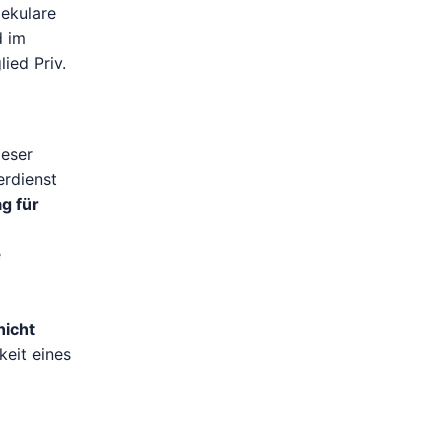
lekulare
d im
ied Priv.
ieser
erdienst
ag für
e
nicht
eit eines