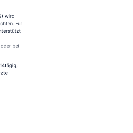
G) wird
chten. Für
nterstützt
 oder bei
14tägig,
rzte