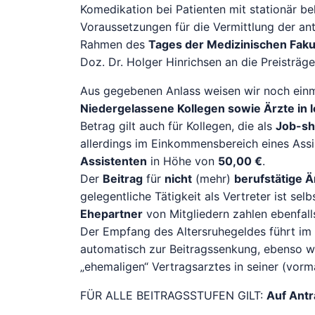
Komedikation bei Patienten mit stationär be
Voraussetzungen für die Vermittlung der an
Rahmen des
Tages der Medizinischen Faku
Doz. Dr. Holger Hinrichsen an die Preisträge
Aus gegebenen Anlass weisen wir noch einm
Niedergelassene Kollegen sowie Ärzte in l
Betrag gilt auch für Kollegen, die als
Job-sh
allerdings im Einkommensbereich eines Ass
Assistenten
in Höhe von
50,00 €
.
Der
Beitrag
für
nicht
(mehr)
berufstätige Ä
gelegentliche Tätigkeit als Vertreter ist sel
Ehepartner
von Mitgliedern zahlen ebenfal
Der Empfang des Altersruhegeldes führt im F
automatisch zur Beitragssenkung, ebenso w
„ehemaligen“ Vertragsarztes in seiner (vorma
FÜR ALLE BEITRAGSSTUFEN GILT:
Auf Antr