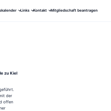
skalender
Links
Kontakt
Mitgliedschaft beantragen
e zu Kiel
eführt.
mit der
d offen
ner