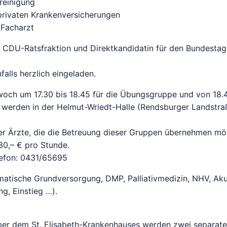
reinigung
privaten Krankenversicherungen
 Facharzt
r CDU-Ratsfraktion und Direktkandidatin für den Bundestag
alls herzlich eingeladen.
woch um 17.30 bis 18.45 für die Übungsgruppe und von 18.
n werden in der Helmut-Wriedt-Halle (Rendsburger Landstra
er Ärzte, die die Betreuung dieser Gruppen übernehmen m
 30,– € pro Stunde.
elefon: 0431/65695
matische Grundversorgung, DMP, Palliativmedizin, NHV, Ak
ng, Einstieg …).
nüber dem St. Elisabeth-Krankenhauses werden zwei separa