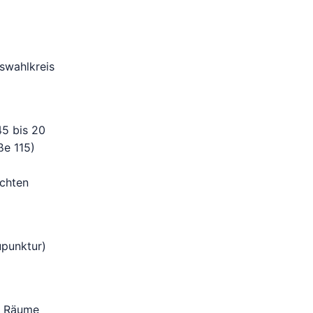
swahlkreis
45 bis 20
ße 115)
öchten
upunktur)
te Räume