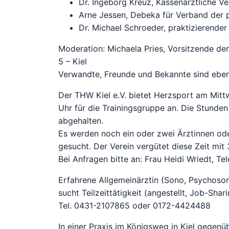
Dr. Ingeborg Kreuz, Kassenärztliche Ve
Arne Jessen, Debeka für Verband der 
Dr. Michael Schroeder, praktizierender
Moderation: Michaela Pries, Vorsitzende de
5 – Kiel
Verwandte, Freunde und Bekannte sind ebenf
Der THW Kiel e.V. bietet Herzsport am Mitt
Uhr für die Trainingsgruppe an. Die Stunde
abgehalten.
Es werden noch ein oder zwei Ärztinnen od
gesucht. Der Verein vergütet diese Zeit mit
Bei Anfragen bitte an: Frau Heidi Wriedt, T
Erfahrene Allgemeinärztin (Sono, Psychoso
sucht Teilzeittätigkeit (angestellt, Job-Shari
Tel. 0431-2107865 oder 0172-4424488
In einer Praxis im Königsweg in Kiel gege