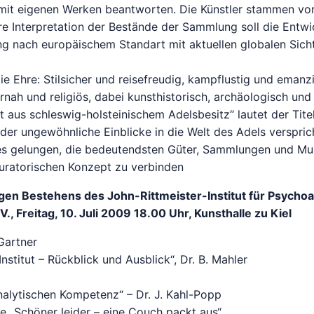
 mit eigenen Werken beantworten. Die Künstler stammen v
re Interpretation der Bestände der Sammlung soll die Entw
 nach europäischem Standart mit aktuellen globalen Sich
ie Ehre: Stilsicher und reisefreudig, kampflustig und emanzi
nah und religiös, dabei kunsthistorisch, archäologisch und
t aus schleswig-holsteinischem Adelsbesitz“ lautet der Tite
 der ungewöhnliche Einblicke in die Welt des Adels verspric
 es gelungen, die bedeutendsten Güter, Sammlungen und Mu
uratorischen Konzept zu verbinden
gen Bestehens des John-Rittmeister-Institut für Psychoa
, Freitag, 10. Juli 2009 18.00 Uhr, Kunsthalle zu Kiel
Gartner
nstitut – Rückblick und Ausblick“, Dr. B. Mahler
alytischen Kompetenz“ – Dr. J. Kahl-Popp
e „Schöner leider – eine Couch packt aus“