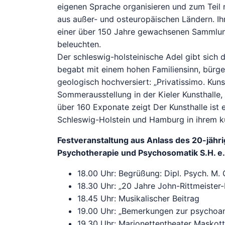
eigenen Sprache organisieren und zum Teil
aus außer- und osteuropäischen Ländern. Ih
einer über 150 Jahre gewachsenen Sammlung
beleuchten.
Der schleswig-holsteinische Adel gibt sich d
begabt mit einem hohen Familiensinn, bürger
geologisch hochversiert: „Privatissimo. Kuns
Sommerausstellung in der Kieler Kunsthalle,
über 160 Exponate zeigt Der Kunsthalle ist
Schleswig-Holstein und Hamburg in ihrem k
Festveranstaltung aus Anlass des 20-jähri
Psychotherapie und Psychosomatik S.H. e.V.
18.00 Uhr: Begrüßung: Dipl. Psych. M. 
18.30 Uhr: „20 Jahre John-Rittmeister-I
18.45 Uhr: Musikalischer Beitrag
19.00 Uhr: „Bemerkungen zur psychoan
19.30 Uhr: Marionettentheater Maskott