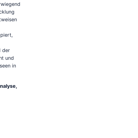
orwiegend
icklung
tweisen
piert,
l der
ht und
seen in
nalyse,