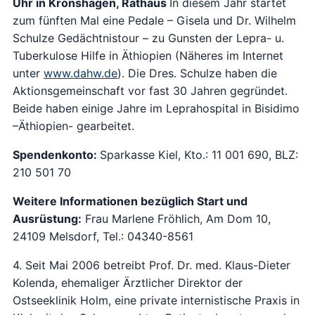
Uhr in Kronshagen, Rathaus
In diesem Jahr startet
zum fünften Mal eine Pedale – Gisela und Dr. Wilhelm
Schulze Gedächtnistour – zu Gunsten der Lepra- u.
Tuberkulose Hilfe in Äthiopien (Näheres im Internet
unter
www.dahw.de
). Die Dres. Schulze haben die
Aktionsgemeinschaft vor fast 30 Jahren gegründet.
Beide haben einige Jahre im Leprahospital in Bisidimo
–Äthiopien- gearbeitet.
Spendenkonto:
Sparkasse Kiel, Kto.: 11 001 690, BLZ:
210 501 70
Weitere Informationen bezüglich Start und
Ausrüstung:
Frau Marlene Fröhlich, Am Dom 10,
24109 Melsdorf, Tel.: 04340-8561
4. Seit Mai 2006 betreibt Prof. Dr. med. Klaus-Dieter
Kolenda, ehemaliger Ärztlicher Direktor der
Ostseeklinik Holm, eine private internistische Praxis in