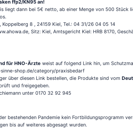
ken ffp2/KN95 an!
s liegt dann bei 5€ netto, ab einer Menge von 500 Stück li
os.
oppelberg 8 , 24159 Kiel, Tel.: 04 31/26 04 05 14
.ahowa.de, Sitz: Kiel, Amtsgericht Kiel: HRB 8170, Geschä
nd für HNO-Ärzte
weist auf folgend Link hin, um Schutzmat
-sinne-shop.de/category/praxisbedarf
ger über diesen Link bestellen, die Produkte sind vom
Deu
prüft und freigegeben.
Schiemann unter 0170 32 92 945
er bestehenden Pandemie kein Fortbildungsprogramm ver
gen bis auf weiteres abgesagt wurden.