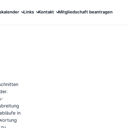
skalender
Links
Kontakt
Mitgliedschaft beantragen
schnitten
der.
s-
sbreitung
abläufe in
twortung
 zu