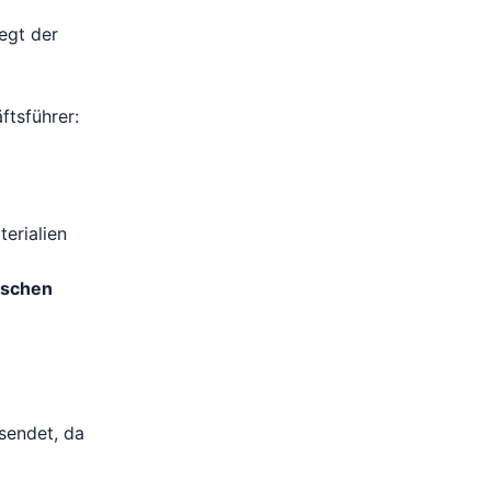
egt der
ftsführer:
erialien
tschen
sendet, da