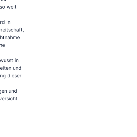
so weit
rd in
reitschaft,
ichtnahme
che
wusst in
eiten und
ung dieser
ngen und
versicht