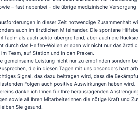
owie – fast nebenbei – die übrige medizinische Versorgung 
ausforderungen in dieser Zeit notwendige Zusammenhalt wi
sonders auch im ärztlichen Miteinander. Die spontane Hilfsbe
 fach- als auch sektorübergreifend, aber auch die Rücks
t durch das Helfen-Wollen erleben wir nicht nur das ärztli
 im Team, auf Station und in den Praxen.
e gemeinsame Leistung nicht nur zu empfinden sondern be
usprechen, die in diesen Tagen mit uns besonders hart arb
ichtiges Signal, das dazu beitragen wird, dass die Bekämpf
lastenden Folgen auch positive Auswirkungen haben wird.
ereins danke ich Ihnen für Ihre herausragenden Anstrengu
en sowie all Ihren MitarbeiterInnen die nötige Kraft und Zu
bleiben Sie gesund.