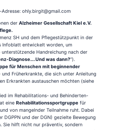
il-Adresse: ohly.birgit@gmail.com
onen der
Alzheimer Gesellschaft Kiel e.V.
flege.
enz SH und dem Pflegestützpunkt in der
s Infoblatt entwickelt worden, um
e unterstützende Handreichung nach der
nz-Diagnose….Und was dann?
“).
uppe für Menschen mit beginnender
und Früherkrankte, die sich unter Anleitung
ren Erkrankten austauschen möchten (siehe
lied im Rehabilitations- und Behinderten-
at eine
Rehabilitationssportgruppe
für
nd von mangelnder Teilnahme ruht. Dabei
ie der DGPPN und der DGN) gezielte Bewegung
Sie hilft nicht nur präventiv, sondern