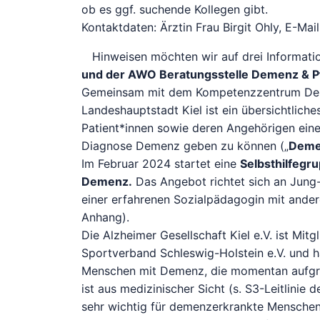
ob es ggf. suchende Kollegen gibt.
Kontaktdaten: Ärztin Frau Birgit Ohly, E-Ma
Hinweisen möchten wir auf drei Informati
und der AWO Beratungsstelle Demenz & P
Gemeinsam mit dem Kompetenzzentrum Dem
Landeshauptstadt Kiel ist ein übersichtliche
Patient*innen sowie deren Angehörigen ein
Diagnose Demenz geben zu können („
Deme
Im Februar 2024 startet eine
Selbsthilfegr
Demenz.
Das Angebot richtet sich an Jung- 
einer erfahrenen Sozialpädagogin mit ande
Anhang).
Die Alzheimer Gesellschaft Kiel e.V. ist Mitg
Sportverband Schleswig-Holstein e.V. und h
Menschen mit Demenz, die momentan aufgru
ist aus medizinischer Sicht (s. S3-Leitlin
sehr wichtig für demenzerkrankte Menschen. 