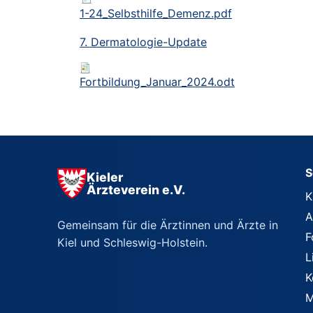
1-24_Selbsthilfe_Demenz.pdf
7
. Dermatologie-Update
Fortbildung_Januar_2024.odt
S
Kieler
Ärzteverein e.V.
K
A
Gemeinsam für die Ärztinnen und Ärzte in
F
Kiel und Schleswig-Holstein.
L
K
M