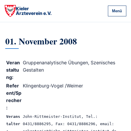
Kieler
Menü
Ärzteverein e.V.
01. November 2008
Veran
Gruppenanalytische Übungen, Szenisches
staltu
Gestalten
ng:
Refer
Klingenburg-Vogel /Weimer
ent/Sp
recher
:
Verans
John-Rittmeister-Institut, Tel.:
talter
0431/8886295, Fax: 0431/8886296, email: