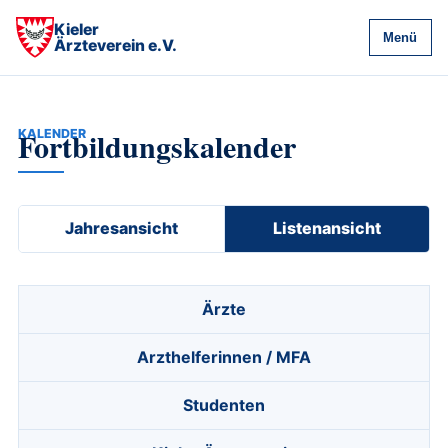
Kieler
Menü
Ärzteverein e.V.
Fortbildungskalender
KALENDER
Jahresansicht
Listenansicht
Ärzte
Arzthelferinnen / MFA
Studenten